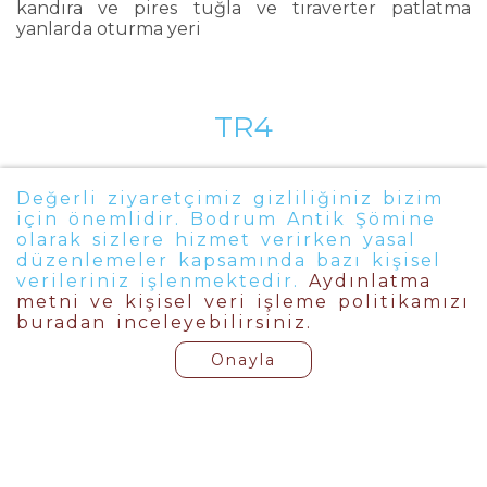
kandıra ve pires tuğla ve tıraverter patlatma
yanlarda oturma yeri
TR4
TRABZON ŞÖMİNE TR 4
Değerli ziyaretçimiz gizliliğiniz bizim
için önemlidir. Bodrum Antik Şömine
olarak sizlere hizmet verirken yasal
düzenlemeler kapsamında bazı kişisel
verileriniz işlenmektedir.
Aydınlatma
metni ve kişisel veri işleme politikamızı
buradan inceleyebilirsiniz.
Onayla
Copyright 2022 ©Bodrum Antik Şömine | All Rights Reserved