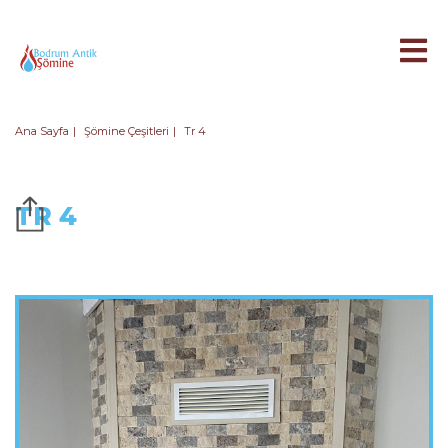
Ana Sayfa
Şömine Çeşitleri
Tr 4
TR 4