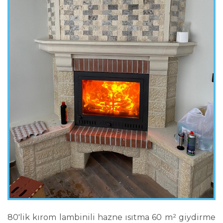
80'lik kırom lambinili hazne ısıtma 60 m² giydirme